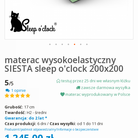
Skip
materac wysokoelastyczny
to
the
SIESTA sleep o'clock 200x200
beginning
of
the
5
testuj przez 25 dni we własnym łóżku
/5
images
zawsze darmowa wysyłka
1 opinie
gallery
materac wyprodukowany w Polsce
Ocena:
100
100
% of
Grubość:
17 cm
Twardość:
H2 - średni
Gwarancja: do 2 lat *
Czas produkcji:
6 dni /
Czas wysyłki:
od 1 do 11 dni
Producent/podmiot odpowiedzialny/Informacje o bezpieczeństwie
1 245,00 zł