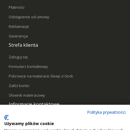
Płatności
Odstąpienie od umowy
Reklamacje
Gwarancja
Strefa klienta
Zaloguj się
Formularz kontaktowy
Pokrowce na materace Sleep o'clock
Załóż konto
Słownik materacowy
Informacje kontaktowe
Polityka prywatności
Telefon:
578441769
Używamy plików cookie
Email:
kontakt@sleepoclock.pl