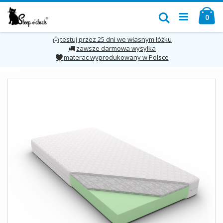
Przejdź
Mó
do
Szukaj
pro
0
treści
testuj przez 25 dni we własnym łóżku
zawsze darmowa wysyłka
materac wyprodukowany w Polsce
Skip
to
the
end
of
the
images
gallery