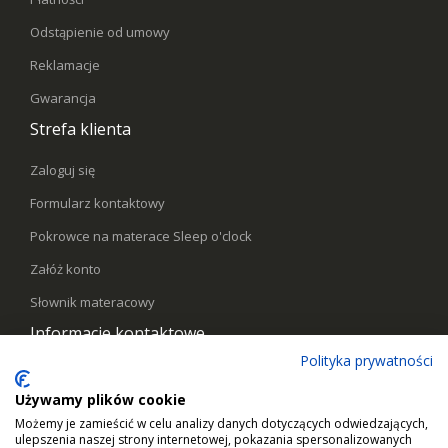
Odstąpienie od umowy
Reklamacje
Gwarancja
Strefa klienta
Zaloguj się
Formularz kontaktowy
Pokrowce na materace Sleep o'clock
Załóż konto
Słownik materacowy
Informacje kontaktowe
Polityka prywatności
Telefon:
578441769
Używamy plików cookie
Email:
kontakt@sleepoclock.pl
Możemy je zamieścić w celu analizy danych dotyczących odwiedzających,
ulepszenia naszej strony internetowej, pokazania spersonalizowanych
Godziny pracy:
Pn - Pt / 10:00 - 17:00