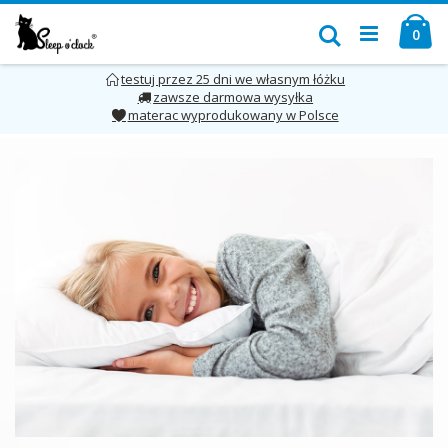
Przejdź
Mó
do
Szukaj
pro
0
treści
testuj przez 25 dni we własnym łóżku
zawsze darmowa wysyłka
materac wyprodukowany w Polsce