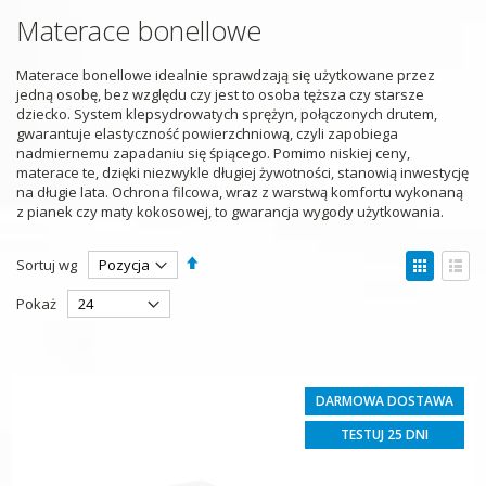
Materace bonellowe
Materace bonellowe idealnie sprawdzają się użytkowane przez
jedną osobę, bez względu czy jest to osoba tęższa czy starsze
dziecko. System klepsydrowatych sprężyn, połączonych drutem,
gwarantuje elastyczność powierzchniową, czyli zapobiega
nadmiernemu zapadaniu się śpiącego. Pomimo niskiej ceny,
materace te, dzięki niezwykle długiej żywotności, stanowią inwestycję
na długie lata. Ochrona filcowa, wraz z warstwą komfortu wykonaną
z pianek czy maty kokosowej, to gwarancja wygody użytkowania.
Ustaw
Zobac
Sortuj wg
kierunek
jako
Siatka
Lista
malejący
Pokaż
DARMOWA DOSTAWA
TESTUJ 25 DNI