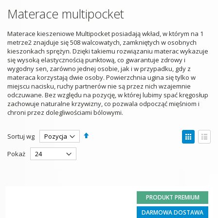
Materace multipocket
Materace kieszeniowe Multipocket posiadają wkład, w którym na 1
metrze2 znajduje się 508 walcowatych, zamkniętych w osobnych
kieszonkach sprężyn. Dzięki takiemu rozwiązaniu materac wykazuje
się wysoką elastycznością punktową, co gwarantuje zdrowy i
wygodny sen, zarówno jednej osobie, jak i w przypadku, gdy z
materaca korzystają dwie osoby. Powierzchnia ugina się tylko w
miejscu nacisku, ruchy partnerów nie są przez nich wzajemnie
odczuwane. Bez względu na pozycję, w której lubimy spać kręgosłup
zachowuje naturalne krzywizny, co pozwala odpocząć mięśniom i
chroni przez dolegliwościami bólowymi.
Ustaw
Zobac
Sortuj wg
kierunek
jako
Siatka
Lista
malejący
Pokaż
PRODUKT PREMIUM
DARMOWA DOSTAWA