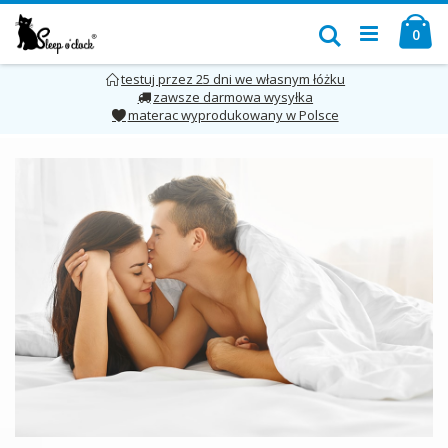
Przejdź
Mó
do
Szukaj
pro
0
treści
testuj przez 25 dni we własnym łóżku
zawsze darmowa wysyłka
materac wyprodukowany w Polsce