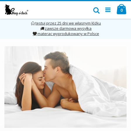
Przejdź
Mó
do
Szukaj
pro
0
treści
testuj przez 25 dni we własnym łóżku
zawsze darmowa wysyłka
materac wyprodukowany w Polsce