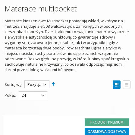
Materace multipocket
Materace kieszeniowe Multipocket posiadają wkład, w którym na 1
metrze2 znajduje się 508 walcowatych, zamkniętych w osobnych
kieszonkach sprężyn. Dzięki takiemu rozwiązaniu materac wykazuje
się wysoką elastycznością punktową, co gwarantuje zdrowy i
wygodny sen, zarówno jednej osobie, jak i w przypadku, gdy z
materaca korzystają dwie osoby. Powierzchnia ugina się tylko w
miejscu nacisku, ruchy partnerów nie są przez nich wzajemnie
odczuwane. Bez względu na pozycję, w której lubimy spać kręgosłup
zachowuje naturalne krzywizny, co pozwala odpocząć mięśniom i
chroni przez dolegliwościami bólowymi.
Ustaw
Zobac
Sortuj wg
kierunek
jako
Siatka
Lista
malejący
Pokaż
PRODUKT PREMIUM
DARMOWA DOSTAWA