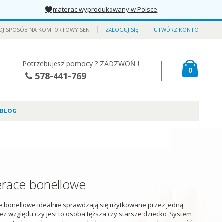
materac wyprodukowany w Polsce
ÓJ SPOSÓB NA KOMFORTOWY SEN
ZALOGUJ SIĘ
UTWÓRZ KONTO
Potrzebujesz pomocy ? ZADZWOŃ !
Mój kos
produkt
0
578-441-769
BLOG
race bonellowe
 bonellowe idealnie sprawdzają się użytkowane przez jedną
ez względu czy jest to osoba tęższa czy starsze dziecko. System