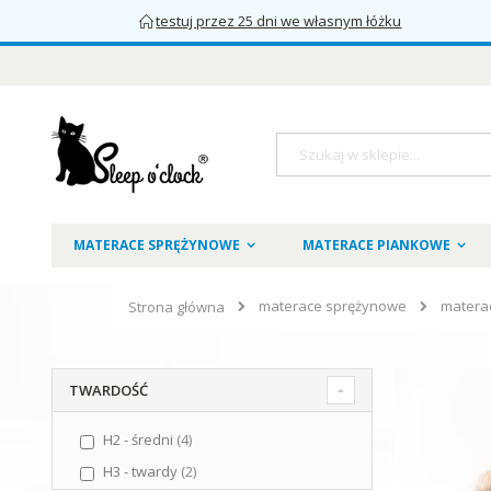
testuj przez 25 dni we własnym łóżku
Przejdź
do
treści
Szukaj
MATERACE SPRĘŻYNOWE
MATERACE PIANKOWE
materace sprężynowe
matera
Strona główna
TWARDOŚĆ
H2 - średni
4
H3 - twardy
2