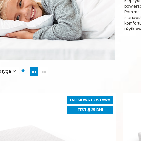
klepsydr
powierzc
Pomimo n
stanowią
komfort
użytkow
Ustaw
Zobacz
kierunek
jako
Siatka
Lista
malejący
DARMOWA DOSTAWA
TESTUJ 25 DNI