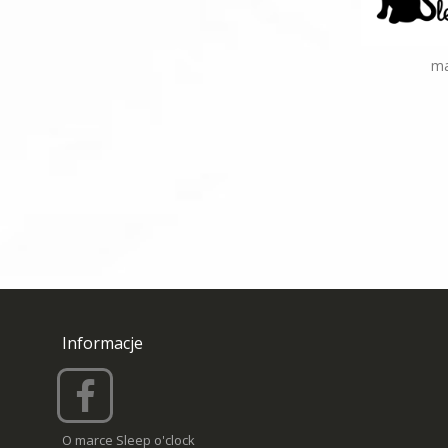
ma
Informacje
O marce Sleep o'clock