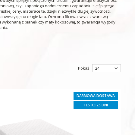
owatych sprężyn, połączonych drutem, gwarantuje elastyczność
hniową, czyli zapobiega nadmiernemu zapadaniu się śpiącego.
iskiej ceny, materace te, dzięki niezwykle długiej żywotności,
 inwestycję na długie lata. Ochrona filcowa, wraz z warstwą
u wykonaną z pianek czy maty kokosowej, to gwarancja wygody
ania.
Pokaż
DARMOWA DOSTAWA
TESTUJ 25 DNI