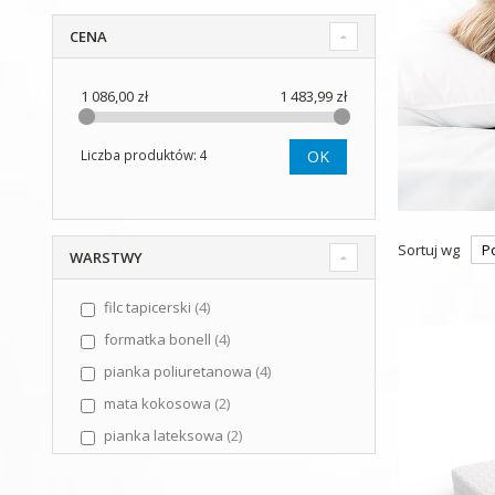
CENA
1 086,00 zł
1 483,99 zł
Liczba produktów: 4
OK
Sortuj wg
WARSTWY
filc tapicerski
4
formatka bonell
4
pianka poliuretanowa
4
mata kokosowa
2
pianka lateksowa
2