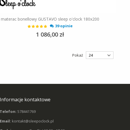
materac bonellowy GUSTAVO sleep o'clock 180x200
Ocena:
39 opinie
99%
1 086,00 zł
Pokaż
Informacje kontaktowe
Telefon:
578441769
Email:
kontakt@sleepoclock.pl