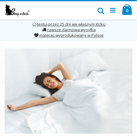
Przejdź
Mó
do
Szukaj
pro
0
treści
testuj przez 25 dni we własnym łóżku
zawsze darmowa wysyłka
materac wyprodukowany w Polsce