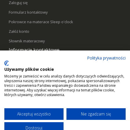
Zaloguj się
Formularz kontaktowy
Pokrowce na materace Sleep o'clock
Załóż konto
Słownik materacowy
Informacje kontaktowe
Polityka prywatności
Telefon:
578441769
Używamy plików cookie
Email:
kontakt@sleepoclock.pl
Możemy je zamieścić w celu analizy danych dotyczących odwiedzających,
ulepszenia naszej strony internetowej, pokazania spersonalizowanych
Godziny pracy:
Pn - Pt / 10:00 - 17:00
treści i zapewnienia Państwu wspaniałego doświadczenia na stronie
internetowej. Aby uzyskać więcej informacji na temat plików cookie,
których używamy, otwórz ustawienia.
Akceptuj wszystko
Nie zgadzam się
Dostosuj