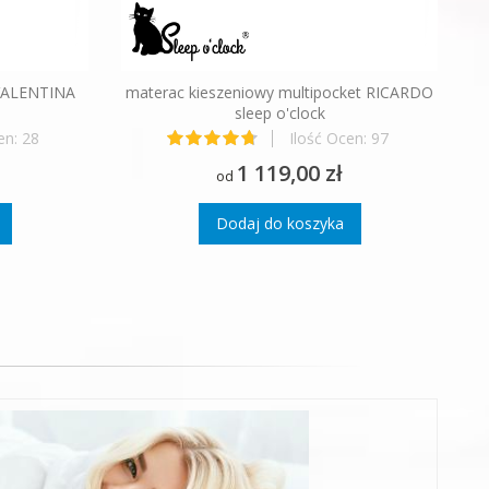
 VALENTINA
materac kieszeniowy multipocket RICARDO
sleep o'clock
en:
28
Ilość Ocen:
97
Ocena:
99%
1 119,00 zł
od
Dodaj do koszyka