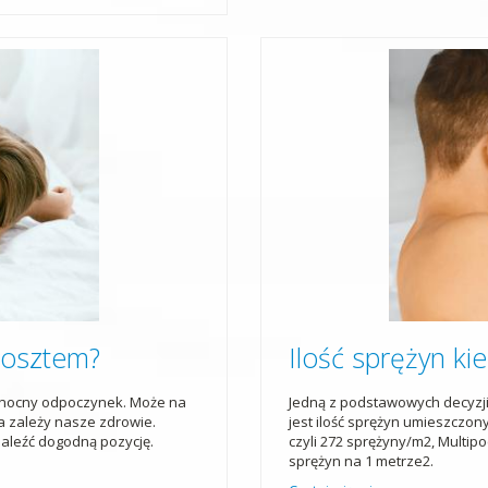
kosztem?
Ilość sprężyn k
 nocny odpoczynek. Może na
Jedną z podstawowych decyzj
ca zależy nasze zdrowie.
jest ilość sprężyn umieszczon
aleźć dogodną pozycję.
czyli 272 sprężyny/m2, Multip
sprężyn na 1 metrze2.