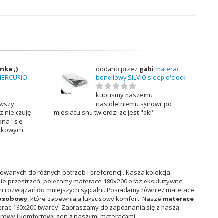
nka ;)
dodano przez
gabi
materac
MERCURIO
bonellowy SILVIO sleep o'clock
kupilismy naszemu
rwszy
nastoletniemu synowi, po
z nie czuję
miesiacu snu twierdzi ze jest "oki"
na i się
ankowych.
owanych do różnych potrzeb i preferencji. Nasza kolekcja
sobie przestrzeń, polecamy materace 180x200 oraz ekskluzywne
 rozwiązań do mniejszych sypialni. Posiadamy również materace
osobowy
, które zapewniają luksusowy komfort. Nasze
materace
terac 160x200 twardy. Zapraszamy do zapoznania się z naszą
 zdrowy i komfortowy sen z naszymi materacami.