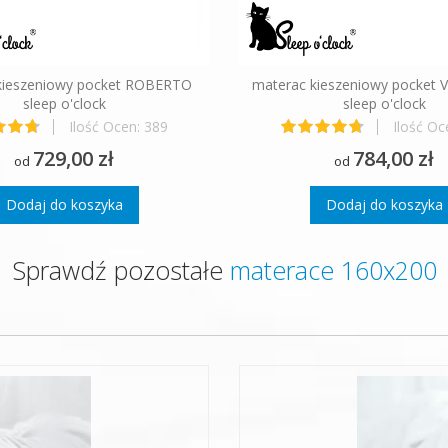
kieszeniowy pocket ROBERTO
materac kieszeniowy pocket
sleep o'clock
sleep o'clock
Ilość Ocen:
389
Ilość Oc
Ocena:
Ocena:
97%
99%
729,00 zł
784,00 zł
od
od
Dodaj do koszyka
Dodaj do koszyka
Sprawdź pozostałe
materace 160x200