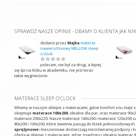
SPRAWDŹ NASZE OPINIE - DBAMY O KLIENTA JAK NI
dodano przez
Majka
materac
nawierzchniowy MELLOW sleep
o'clock
polecam, nie był za drogi, a lepiej
się śpi na łóżku w akademiku, nie jest teraz
takie wygniecione.
MATERACE SLEEP O'CLOCK
Witamy w naszym sklepie z materacami, gdzie komfort snu staje s
obejmuje
materace 160x200
, idealne dla par, oraz materace 90
materace 200x220. Nasze materace 140x200 i materace 120x200 s
80x200 i 100x200, które świetnie pasują do łóżek jednoosobowyc
sprężynowe
i kieszeniowe dostarczają niezrównanej podpory i k
ofertą w sklepie z materacami, gdzie znajdziesz idealny materac 