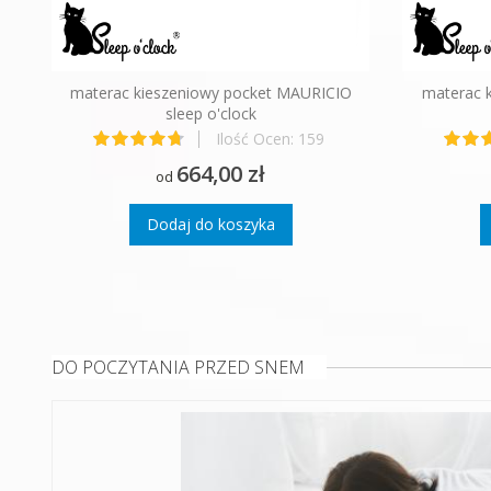
materac kieszeniowy pocket MAURICIO
materac 
sleep o'clock
Ilość Ocen:
159
Ocena:
97%
664,00 zł
od
Dodaj do koszyka
DO POCZYTANIA PRZED SNEM