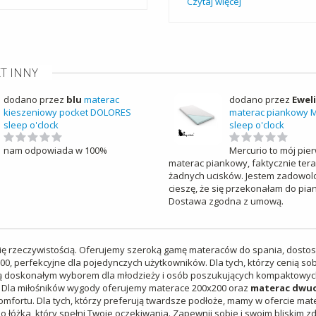
Czytaj więcej
KT INNY
dodano przez
blu
materac
dodano przez
Eweli
kieszeniowy pocket DOLORES
materac piankowy 
sleep o'clock
sleep o'clock
nam odpowiada w 100%
Mercurio to mój pie
materac piankowy, faktycznie tera
żadnych ucisków. Jestem zadowolo
cieszę, że się przekonałam do pi
Dostawa zgodna z umową.
ię rzeczywistością. Oferujemy szeroką gamę materaców do spania, dostos
x200, perfekcyjne dla pojedynczych użytkowników. Dla tych, którzy cenią 
ą doskonałym wyborem dla młodzieży i osób poszukujących kompaktowych
h. Dla miłośników wygody oferujemy materace 200x200 oraz
materac dwu
omfortu. Dla tych, którzy preferują twardsze podłoże, mamy w ofercie ma
do łóżka, który spełni Twoje oczekiwania. Zapewnij sobie i swoim bliskim