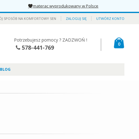
materac wyprodukowany w Polsce
ÓJ SPOSÓB NA KOMFORTOWY SEN
ZALOGUJ SIĘ
UTWÓRZ KONTO
Potrzebujesz pomocy ? ZADZWOŃ !
Mój kos
produkt
0
578-441-769
BLOG