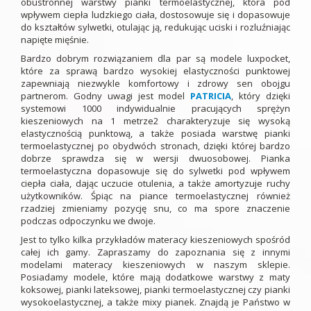
obustronnej warstwy pianki termoelastycznej, która pod
wpływem ciepła ludzkiego ciała, dostosowuje się i dopasowuje
do kształtów sylwetki, otulając ją, redukując uciski i rozluźniając
napięte mięśnie.
Bardzo dobrym rozwiązaniem dla par są modele luxpocket,
które za sprawą bardzo wysokiej elastyczności punktowej
zapewniają niezwykle komfortowy i zdrowy sen obojgu
partnerom. Godny uwagi jest model
PATRICIA
, który dzięki
systemowi 1000 indywidualnie pracujących sprężyn
kieszeniowych na 1 metrze2 charakteryzuje się wysoką
elastycznością punktową, a także posiada warstwę pianki
termoelastycznej po obydwóch stronach, dzięki której bardzo
dobrze sprawdza się w wersji dwuosobowej. Pianka
termoelastyczna dopasowuje się do sylwetki pod wpływem
ciepła ciała, dając uczucie otulenia, a także amortyzuje ruchy
użytkowników. Śpiąc na piance termoelastycznej również
rzadziej zmieniamy pozycję snu, co ma spore znaczenie
podczas odpoczynku we dwoje.
Jest to tylko kilka przykładów materacy kieszeniowych spośród
całej ich gamy. Zapraszamy do zapoznania się z innymi
modelami materacy kieszeniowych w naszym sklepie.
Posiadamy modele, które mają dodatkowe warstwy z maty
koksowej, pianki lateksowej, pianki termoelastycznej czy pianki
wysokoelastycznej, a także mixy pianek. Znajdą je Państwo w