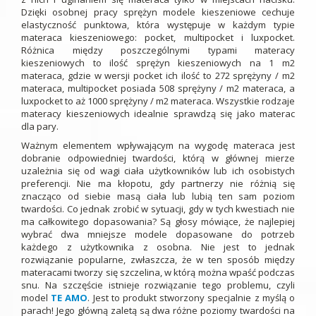
Dzięki osobnej pracy sprężyn modele kieszeniowe cechuje
elastyczność punktowa, która występuje w każdym typie
materaca kieszeniowego: pocket, multipocket i luxpocket.
Różnica między poszczególnymi typami materacy
kieszeniowych to ilość sprężyn kieszeniowych na 1 m2
materaca, gdzie w wersji pocket ich ilość to 272 sprężyny / m2
materaca, multipocket posiada 508 sprężyny / m2 materaca, a
luxpocket to aż 1000 sprężyny / m2 materaca. Wszystkie rodzaje
materacy kieszeniowych idealnie sprawdzą się jako materac
dla pary.
Ważnym elementem wpływającym na wygodę materaca jest
dobranie odpowiedniej twardości, którą w głównej mierze
uzależnia się od wagi ciała użytkowników lub ich osobistych
preferencji. Nie ma kłopotu, gdy partnerzy nie różnią się
znacząco od siebie masą ciała lub lubią ten sam poziom
twardości. Co jednak zrobić w sytuacji, gdy w tych kwestiach nie
ma całkowitego dopasowania? Są głosy mówiące, że najlepiej
wybrać dwa mniejsze modele dopasowane do potrzeb
każdego z użytkownika z osobna. Nie jest to jednak
rozwiązanie popularne, zwłaszcza, że w ten sposób między
materacami tworzy się szczelina, w którą można wpaść podczas
snu. Na szczęście istnieje rozwiązanie tego problemu, czyli
model
TE AMO
. Jest to produkt stworzony specjalnie z myślą o
parach! Jego główną zaletą są dwa różne poziomy twardości na