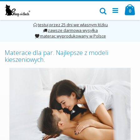
Przejdź
Mó
do
Szukaj
pro
0
treści
testuj przez 25 dni we własnym łóżku
zawsze darmowa wysyłka
materac wyprodukowany w Polsce
Materace dla par. Najlepsze z modeli
kieszeniowych.