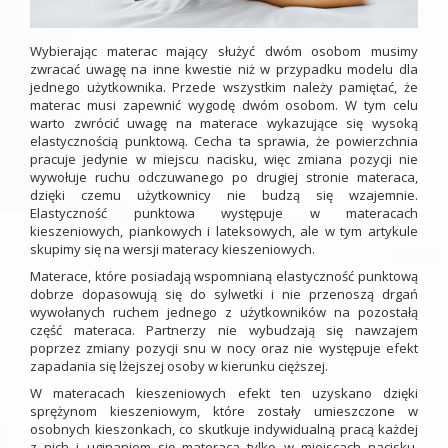
Wybierając materac mający służyć dwóm osobom musimy
zwracać uwagę na inne kwestie niż w przypadku modelu dla
jednego użytkownika. Przede wszystkim należy pamiętać, że
materac musi zapewnić wygodę dwóm osobom. W tym celu
warto zwrócić uwagę na materace wykazujące się wysoką
elastycznością punktową. Cecha ta sprawia, że powierzchnia
pracuje jedynie w miejscu nacisku, więc zmiana pozycji nie
wywołuje ruchu odczuwanego po drugiej stronie materaca,
dzięki czemu użytkownicy nie budzą się wzajemnie.
Elastyczność punktowa występuje w materacach
kieszeniowych, piankowych i lateksowych, ale w tym artykule
skupimy się na wersji materacy kieszeniowych.
Materace, które posiadają wspomnianą elastyczność punktową
dobrze dopasowują się do sylwetki i nie przenoszą drgań
wywołanych ruchem jednego z użytkowników na pozostałą
część materaca. Partnerzy nie wybudzają się nawzajem
poprzez zmiany pozycji snu w nocy oraz nie występuje efekt
zapadania się lżejszej osoby w kierunku cięższej.
W materacach kieszeniowych efekt ten uzyskano dzięki
sprężynom kieszeniowym, które zostały umieszczone w
osobnych kieszonkach, co skutkuje indywidualną pracą każdej
z nich i uginaniem się materaca tylko w miejscach nacisku.