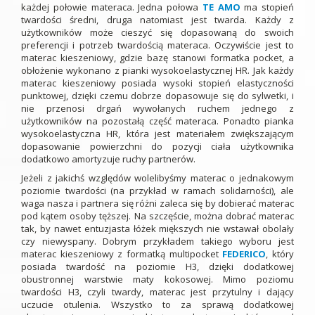
każdej połowie materaca. Jedna połowa
TE AMO
ma stopień
twardości średni, druga natomiast jest twarda. Każdy z
użytkowników może cieszyć się dopasowaną do swoich
preferencji i potrzeb twardością materaca. Oczywiście jest to
materac kieszeniowy, gdzie bazę stanowi formatka pocket, a
obłożenie wykonano z pianki wysokoelastycznej HR. Jak każdy
materac kieszeniowy posiada wysoki stopień elastyczności
punktowej, dzięki czemu dobrze dopasowuje się do sylwetki, i
nie przenosi drgań wywołanych ruchem jednego z
użytkowników na pozostałą część materaca. Ponadto pianka
wysokoelastyczna HR, która jest materiałem zwiększającym
dopasowanie powierzchni do pozycji ciała użytkownika
dodatkowo amortyzuje ruchy partnerów.
Jeżeli z jakichś względów wolelibyśmy materac o jednakowym
poziomie twardości (na przykład w ramach solidarności), ale
waga nasza i partnera się różni zaleca się by dobierać materac
pod kątem osoby tęższej. Na szczęście, można dobrać materac
tak, by nawet entuzjasta łóżek miększych nie wstawał obolały
czy niewyspany. Dobrym przykładem takiego wyboru jest
materac kieszeniowy z formatką multipocket
FEDERICO
, który
posiada twardość na poziomie H3, dzięki dodatkowej
obustronnej warstwie maty kokosowej. Mimo poziomu
twardości H3, czyli twardy, materac jest przytulny i dający
uczucie otulenia. Wszystko to za sprawą dodatkowej