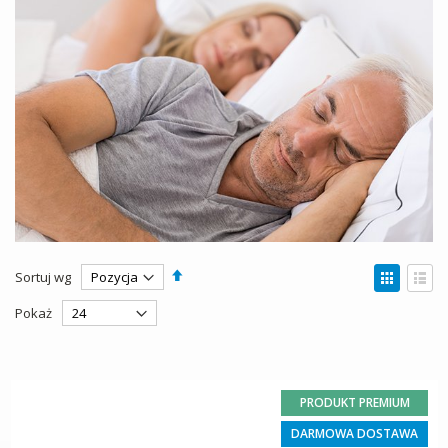
Ustaw
Zobac
Sortuj wg
kierunek
jako
Siatka
Lista
malejący
Pokaż
PRODUKT PREMIUM
DARMOWA DOSTAWA