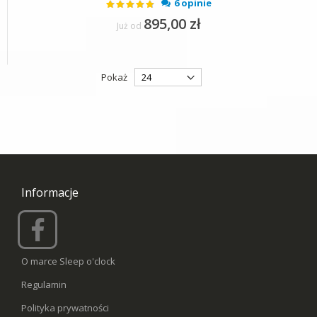
Ocena:
6 opinie
97%
895,00 zł
Już od
Pokaż
Informacje
O marce Sleep o'clock
Regulamin
Polityka prywatności