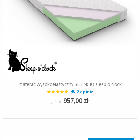
materac wysokoelastyczny SILENCIO sleep o'clock
Ocena:
2 opinie
100%
957,00 zł
Już od