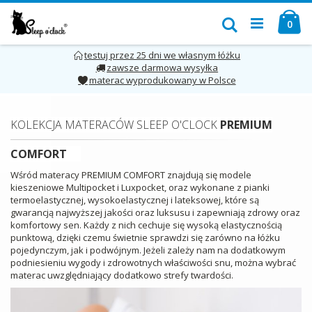
Przejdź
Mó
do
Szukaj
pro
0
treści
testuj przez 25 dni we własnym łóżku
zawsze darmowa wysyłka
materac wyprodukowany w Polsce
KOLEKCJA MATERACÓW SLEEP O'CLOCK
PREMIUM
COMFORT
Wśród materacy PREMIUM COMFORT znajdują się modele
kieszeniowe Multipocket i Luxpocket, oraz wykonane z pianki
termoelastycznej, wysokoelastycznej i lateksowej, które są
gwarancją najwyższej jakości oraz luksusu i zapewniają zdrowy oraz
komfortowy sen. Każdy z nich cechuje się wysoką elastycznością
punktową, dzięki czemu świetnie sprawdzi się zarówno na łóżku
pojedynczym, jak i podwójnym. Jeżeli zależy nam na dodatkowym
podniesieniu wygody i zdrowotnych właściwości snu, można wybrać
materac uwzględniający dodatkowo strefy twardości.