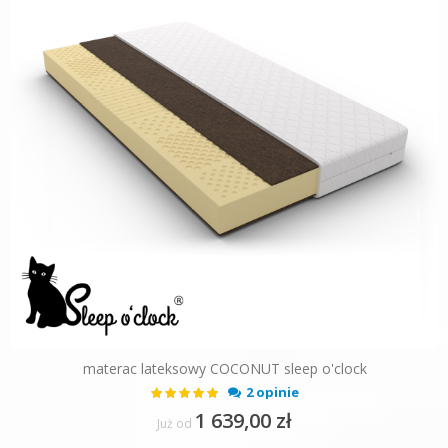
materac lateksowy COCONUT sleep o'clock
Ocena:
2 opinie
100%
1 639,00 zł
Już od