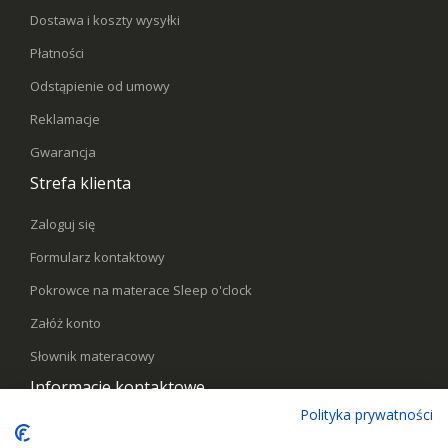
Dostawa i koszty wysyłki
Płatności
Odstąpienie od umowy
Reklamacje
Gwarancja
Strefa klienta
Zaloguj się
Formularz kontaktowy
Pokrowce na materace Sleep o'clock
Załóż konto
Słownik materacowy
Informacje kontaktowe
Polityka prywatności
Telefon:
578441769