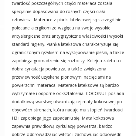
twardość poszczególnych części materaca została
specjalnie dopasowana do różnych części ciała
człowieka. Materace z pianki lateksowej są szczególnie
polecane alergikom ze względu na swoje wysokie
antyalergiczne oraz antygrzybiczne właściwości i wysoki
standard higieny. Pianka lateksowa charakteryzuje się
ograniczonym ryzykiem na występowanie pleśni, a także
zapobiega gromadzeniu się roztoczy. Kolejna zaleta to
dobra cyrkulacja powietrza, a także zwiększona
przewiewność uzyskana pionowymi nacięciami na
powierzchni materaca. Materace lateksowe są bardzo
wytrzymałe i odporne odkształcenia. COCONUT posiada
dodatkową warstwę utwardzającej maty kokosowej po
obydwóch stronach, która nadaje mu stopień twardości
H3 i zapobiega jego zapadaniu się. Mata kokosowa
zapewnia prawidłową cyrkulację powietrza, bardzo
dobrze odprowadzając wilgoć i zachowując odpowiedni