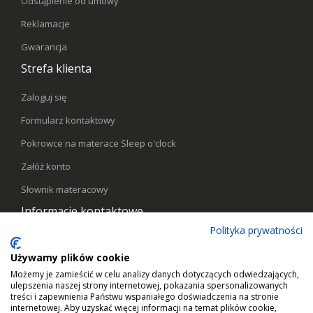
Odstąpienie od umowy
Reklamacje
Gwarancja
Strefa klienta
Zaloguj się
Formularz kontaktowy
Pokrowce na materace Sleep o'clock
Załóż konto
Słownik materacowy
Informacje kontaktowe
Polityka prywatności
Telefon:
578441769
Używamy plików cookie
Email:
kontakt@sleepoclock.pl
Możemy je zamieścić w celu analizy danych dotyczących odwiedzających,
Godziny pracy:
Pn - Pt / 10:00 - 17:00
ulepszenia naszej strony internetowej, pokazania spersonalizowanych
treści i zapewnienia Państwu wspaniałego doświadczenia na stronie
internetowej. Aby uzyskać więcej informacji na temat plików cookie,