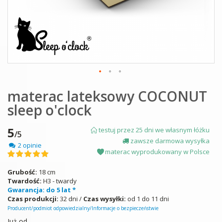
Skip
materac lateksowy COCONUT
to
the
sleep o'clock
beginning
of
the
5
testuj przez 25 dni we własnym łóżku
/5
images
zawsze darmowa wysyłka
2 opinie
gallery
materac wyprodukowany w Polsce
Ocena:
100
100
% of
Grubość:
18 cm
Twardość:
H3 - twardy
Gwarancja: do 5 lat *
Czas produkcji:
32 dni /
Czas wysyłki:
od 1 do 11 dni
Producent/podmiot odpowiedzialny/Informacje o bezpieczeństwie
Już od