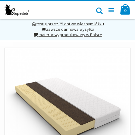
Przejdź
Mó
do
Szukaj
pro
0
treści
testuj przez 25 dni we własnym łóżku
zawsze darmowa wysyłka
materac wyprodukowany w Polsce
Skip
to
the
end
of
the
images
gallery