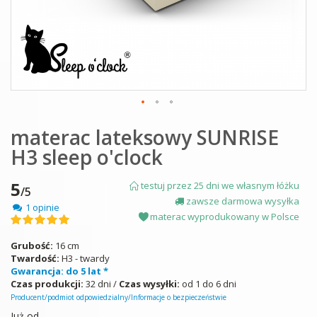
Skip
materac lateksowy SUNRISE
to
the
H3 sleep o'clock
beginning
of
the
5
testuj przez 25 dni we własnym łóżku
/5
images
zawsze darmowa wysyłka
1 opinie
gallery
materac wyprodukowany w Polsce
Ocena:
100
100
% of
Grubość:
16 cm
Twardość:
H3 - twardy
Gwarancja: do 5 lat *
Czas produkcji:
32 dni /
Czas wysyłki:
od 1 do 6 dni
Producent/podmiot odpowiedzialny/Informacje o bezpieczeństwie
Już od