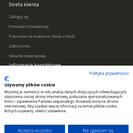
Strefa klienta
Zaloguj się
Formularz kontaktowy
Pokrowce na materace Sleep o'clock
Załóż konto
Słownik materacowy
Informacje kontaktowe
Polityka prywatności
Telefon:
578441769
Używamy plików cookie
Email:
kontakt@sleepoclock.pl
Możemy je zamieścić w celu analizy danych dotyczących odwiedzających,
Godziny pracy:
Pn - Pt / 10:00 - 17:00
ulepszenia naszej strony internetowej, pokazania spersonalizowanych
treści i zapewnienia Państwu wspaniałego doświadczenia na stronie
internetowej. Aby uzyskać więcej informacji na temat plików cookie,
których używamy, otwórz ustawienia.
Akceptuj wszystko
Nie zgadzam się