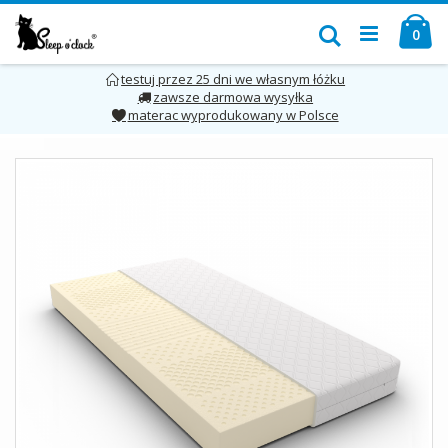
Przejdź
Mó
do
Szukaj
pro
0
treści
testuj przez 25 dni we własnym łóżku
zawsze darmowa wysyłka
materac wyprodukowany w Polsce
Skip
to
the
end
of
the
images
gallery