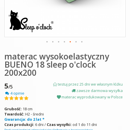
Skip
materac wysokoelastyczny
to
the
BUENO 18 sleep o'clock
beginning
of
200x200
the
images
5
testuj przez 25 dni we własnym łóżku
gallery
/5
zawsze darmowa wysyłka
4 opinie
materac wyprodukowany w Polsce
Ocena:
100
100
% of
Grubość:
18 cm
Twardość:
H2 - średni
Gwarancja: do 2 lat *
Czas produkcji:
6 dni /
Czas wysyłki:
od 1 do 11 dni