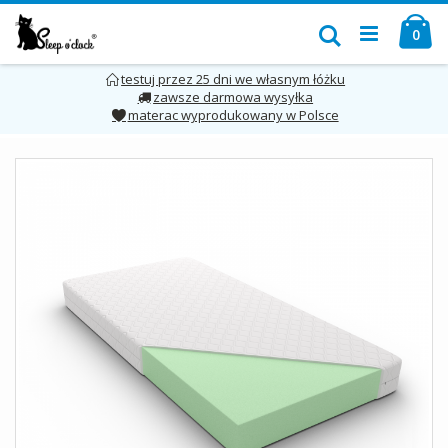
Przejdź
Mó
do
Szukaj
pro
0
treści
testuj przez 25 dni we własnym łóżku
zawsze darmowa wysyłka
materac wyprodukowany w Polsce
Skip
to
the
end
of
the
images
gallery