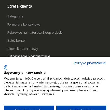
Strefa klienta
Zaloguj się
Formularz kontaktowy
Pokrowce na materace Sleep o'clock
Załóż konto
Słownik materacowy
Informacje kontaktowe
Polityka prywatności
Telefon:
578441769
Używamy plików cookie
Email:
kontakt@sleepoclock.pl
Możemy je zamieścić w celu analizy danych dotyczących odwiedzających,
ulepszenia naszej strony internetowej, pokazania spersonalizowanych
Godziny pracy:
Pn - Pt / 10:00 - 17:00
treści i zapewnienia Państwu wspaniałego doświadczenia na stronie
internetowej. Aby uzyskać więcej informacji na temat plików cookie,
których używamy, otwórz ustawienia.