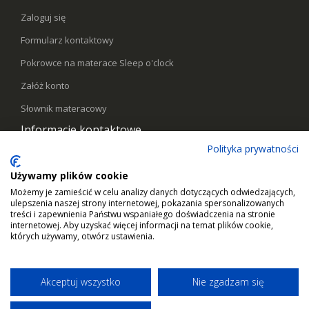
Zaloguj się
Formularz kontaktowy
Pokrowce na materace Sleep o'clock
Załóż konto
Słownik materacowy
Informacje kontaktowe
Polityka prywatności
Telefon:
578441769
Używamy plików cookie
Email:
kontakt@sleepoclock.pl
Możemy je zamieścić w celu analizy danych dotyczących odwiedzających,
ulepszenia naszej strony internetowej, pokazania spersonalizowanych
Godziny pracy:
Pn - Pt / 10:00 - 17:00
treści i zapewnienia Państwu wspaniałego doświadczenia na stronie
internetowej. Aby uzyskać więcej informacji na temat plików cookie,
których używamy, otwórz ustawienia.
Akceptuj wszystko
Nie zgadzam się