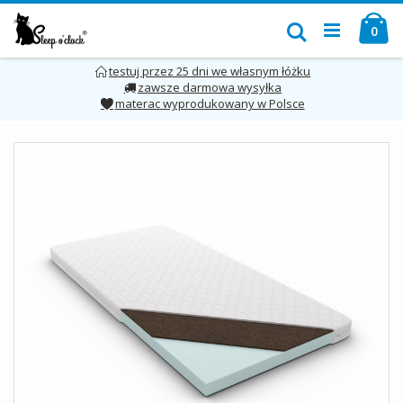
Przejdź
Mó
do
Szukaj
pro
0
treści
testuj przez 25 dni we własnym łóżku
zawsze darmowa wysyłka
materac wyprodukowany w Polsce
Skip
to
the
end
of
the
images
gallery