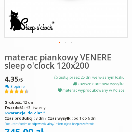
Skip
materac piankowy VENERE
to
the
sleep o'clock 120x200
beginning
of
the
4.35
testuj przez 25 dni we własnym łóżku
/5
images
zawsze darmowa wysyłka
3 opinie
gallery
materac wyprodukowany w Polsce
Ocena:
87
100
% of
Grubość:
12 cm
Twardość:
H3 - twardy
Gwarancja: do 2 lat *
Czas produkcji:
3 dni /
Czas wysyłki:
od 1 do 6 dni
Producent/podmiot odpowiedzialny/Informacje o bezpieczeństwie
745,00 zł