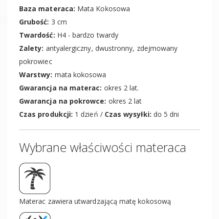
Baza materaca:
Mata Kokosowa
Grubość:
3 cm
Twardość:
H4 - bardzo twardy
Zalety:
antyalergiczny, dwustronny, zdejmowany
pokrowiec
Warstwy:
mata kokosowa
Gwarancja na materac:
okres 2 lat.
Gwarancja na pokrowce:
okres 2 lat
Czas produkcji:
1 dzień /
Czas wysyłki:
do 5 dni
Wybrane właściwości materaca
Materac zawiera utwardzającą matę kokosową