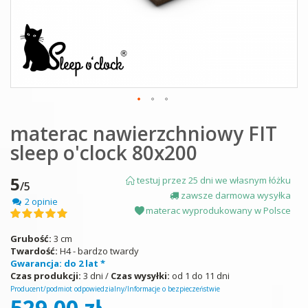
Skip
materac nawierzchniowy FIT
to
the
sleep o'clock 80x200
beginning
of
the
5
testuj przez 25 dni we własnym łóżku
/5
images
zawsze darmowa wysyłka
2 opinie
gallery
materac wyprodukowany w Polsce
Ocena:
100
100
% of
Grubość:
3 cm
Twardość:
H4 - bardzo twardy
Gwarancja: do 2 lat *
Czas produkcji:
3 dni /
Czas wysyłki:
od 1 do 11 dni
Producent/podmiot odpowiedzialny/Informacje o bezpieczeństwie
529,00 zł