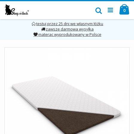
Przejdź
Mó
do
Szukaj
pro
0
treści
testuj przez 25 dni we własnym łóżku
zawsze darmowa wysyłka
materac wyprodukowany w Polsce
Skip
to
the
end
of
the
images
gallery