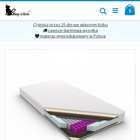
Przejdź
Mó
do
Szukaj
pro
0
treści
testuj przez 25 dni we własnym łóżku
zawsze darmowa wysyłka
materac wyprodukowany w Polsce
Skip
to
the
end
of
the
images
gallery