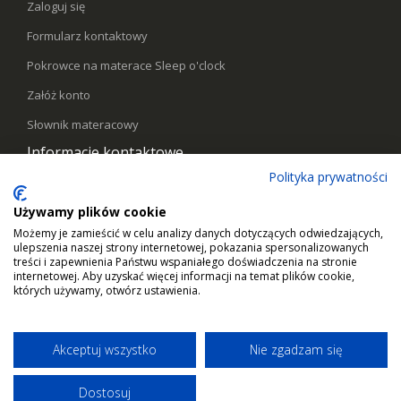
Zaloguj się
Formularz kontaktowy
Pokrowce na materace Sleep o'clock
Załóż konto
Słownik materacowy
Informacje kontaktowe
Polityka prywatności
Telefon:
578441769
Używamy plików cookie
Email:
kontakt@sleepoclock.pl
Możemy je zamieścić w celu analizy danych dotyczących odwiedzających,
ulepszenia naszej strony internetowej, pokazania spersonalizowanych
Godziny pracy:
Pn - Pt / 10:00 - 17:00
treści i zapewnienia Państwu wspaniałego doświadczenia na stronie
internetowej. Aby uzyskać więcej informacji na temat plików cookie,
których używamy, otwórz ustawienia.
Akceptuj wszystko
Nie zgadzam się
Dostosuj