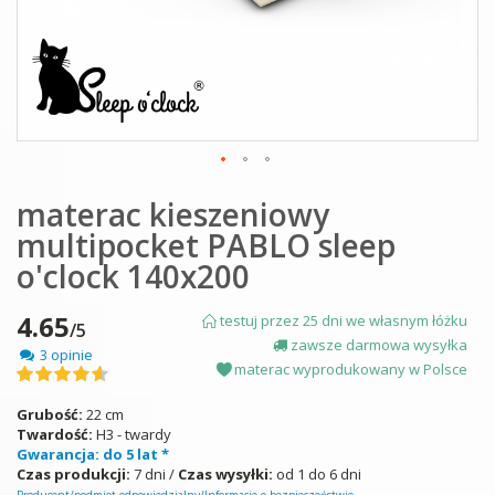
Skip
materac kieszeniowy
to
the
multipocket PABLO sleep
beginning
of
o'clock 140x200
the
images
4.65
testuj przez 25 dni we własnym łóżku
gallery
/5
zawsze darmowa wysyłka
3 opinie
materac wyprodukowany w Polsce
Ocena:
93
100
% of
Grubość:
22 cm
Twardość:
H3 - twardy
Gwarancja: do 5 lat *
Czas produkcji:
7 dni /
Czas wysyłki:
od 1 do 6 dni