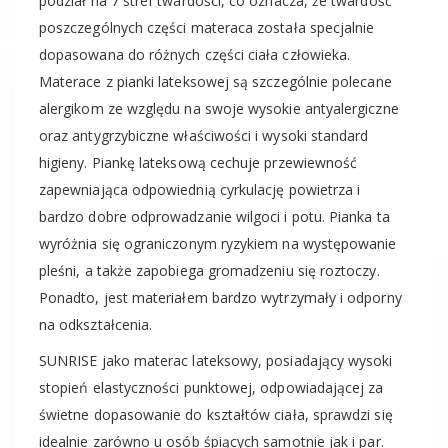
podział na 7 stref twardości, co oznacza, że twardość
poszczególnych części materaca została specjalnie
dopasowana do różnych części ciała człowieka.
Materace z pianki lateksowej są szczególnie polecane
alergikom ze względu na swoje wysokie antyalergiczne
oraz antygrzybiczne właściwości i wysoki standard
higieny. Piankę lateksową cechuje przewiewność
zapewniająca odpowiednią cyrkulację powietrza i
bardzo dobre odprowadzanie wilgoci i potu. Pianka ta
wyróżnia się ograniczonym ryzykiem na występowanie
pleśni, a także zapobiega gromadzeniu się roztoczy.
Ponadto, jest materiałem bardzo wytrzymały i odporny
na odkształcenia.
SUNRISE jako materac lateksowy, posiadający wysoki
stopień elastyczności punktowej, odpowiadającej za
świetne dopasowanie do kształtów ciała, sprawdzi się
idealnie zarówno u osób śpiących samotnie jak i par.