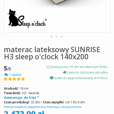
Skip
materac lateksowy SUNRISE
to
the
H3 sleep o'clock 140x200
beginning
of
the
5
testuj przez 25 dni we własnym łóżku
/5
images
zawsze darmowa wysyłka
1 opinie
gallery
materac wyprodukowany w Polsce
Ocena:
100
100
% of
Grubość:
16 cm
Twardość:
H3 - twardy
Gwarancja: do 5 lat *
Czas produkcji:
32 dni /
Czas wysyłki:
od 1 do 6 dni
Producent/podmiot odpowiedzialny/Informacje o bezpieczeństwie
2 473,00 zł