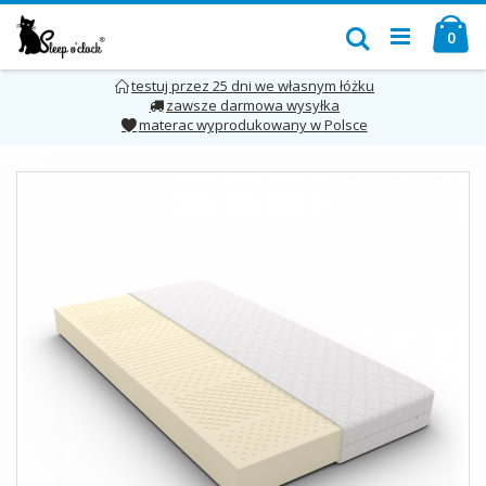
Przejdź
Mó
do
Szukaj
pro
0
treści
testuj przez 25 dni we własnym łóżku
zawsze darmowa wysyłka
materac wyprodukowany w Polsce
Skip
to
the
end
of
the
images
gallery