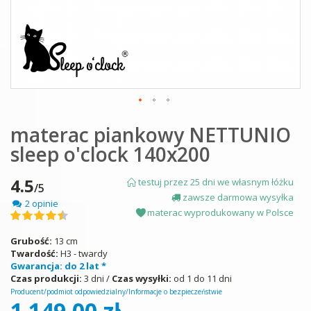
Skip
materac piankowy NETTUNIO
to
the
sleep o'clock 140x200
beginning
of
the
4.5
testuj przez 25 dni we własnym łóżku
/5
images
zawsze darmowa wysyłka
2 opinie
gallery
materac wyprodukowany w Polsce
Ocena:
90
100
% of
Grubość:
13 cm
Twardość:
H3 - twardy
Gwarancja: do 2 lat *
Czas produkcji:
3 dni /
Czas wysyłki:
od 1 do 11 dni
Producent/podmiot odpowiedzialny/Informacje o bezpieczeństwie
1 149,00 zł