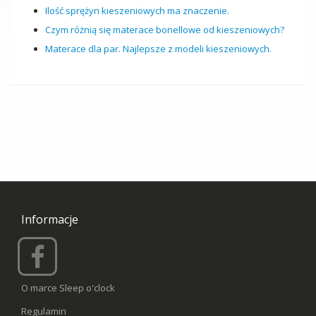
Ilość sprężyn kieszeniowych ma znaczenie.
Czym różnią się materace bonellowe od kieszeniowych?
Materace dla par. Najlepsze z modeli kieszeniowych.
Informacje
O marce Sleep o'clock
Regulamin