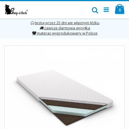
Przejdź
Mó
do
Szukaj
pro
0
treści
testuj przez 25 dni we własnym łóżku
zawsze darmowa wysyłka
materac wyprodukowany w Polsce
Skip
to
the
end
of
the
images
gallery