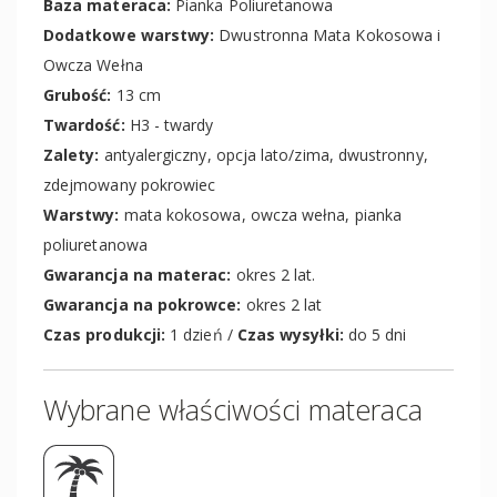
Baza materaca:
Pianka Poliuretanowa
Dodatkowe warstwy:
Dwustronna Mata Kokosowa i
Owcza Wełna
Grubość:
13 cm
Twardość:
H3 - twardy
Zalety:
antyalergiczny, opcja lato/zima, dwustronny,
zdejmowany pokrowiec
Warstwy:
mata kokosowa, owcza wełna, pianka
poliuretanowa
Gwarancja na materac:
okres 2 lat.
Gwarancja na pokrowce:
okres 2 lat
Czas produkcji:
1 dzień /
Czas wysyłki:
do 5 dni
Wybrane właściwości materaca