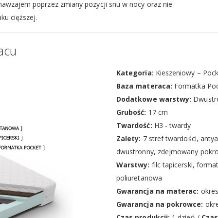
 nawzajem poprzez zmiany pozycji snu w nocy oraz nie
ku cięższej.
acu
Kategoria:
Kieszeniowy – Pock
Baza materaca:
Formatka Poc
Dodatkowe warstwy:
Dwustr
Grubość:
17 cm
Twardość:
H3 - twardy
Zalety:
7 stref twardości, antya
dwustronny, zdejmowany pokr
Warstwy:
filc tapicerski, for
poliuretanowa
Gwarancja na materac:
okres
Gwarancja na pokrowce:
okre
Czas produkcji:
1 dzień /
Czas