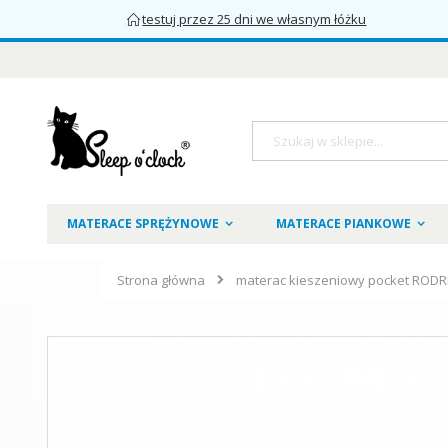
testuj przez 25 dni we własnym łóżku
Przejdź
do
treści
Szukaj
MATERACE SPRĘŻYNOWE
MATERACE PIANKOWE
Strona główna
materac kieszeniowy pocket RODRI
Skip
to
the
end
of
the