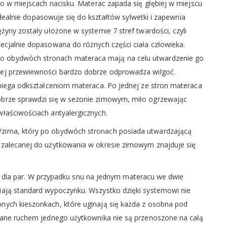
ko w miejscach nacisku. Materac zapada się głębiej w miejscu
 idealnie dopasowuje się do kształtów sylwetki i zapewnia
yny zostały ułożone w systemie 7 stref twardości, czyli
ecjalnie dopasowana do różnych części ciała człowieka.
 obydwóch stronach materaca mają na celu utwardzenie go
ej przewiewności bardzo dobrze odprowadza wilgoć.
obiega odkształceniom materaca. Po jednej ze stron materaca
brze sprawdzi się w sezonie zimowym, miło ogrzewając
łaściwościach antyalergicznych.
zima, który po obydwóch stronach posiada utwardzającą
 zalecanej do użytkowania w okresie zimowym znajduje się
i i dla par. W przypadku snu na jednym materacu we dwie
ają standard wypoczynku. Wszystko dzięki systemowi nie
ych kieszonkach, które uginają się każda z osobna pod
łane ruchem jednego użytkownika nie są przenoszone na całą