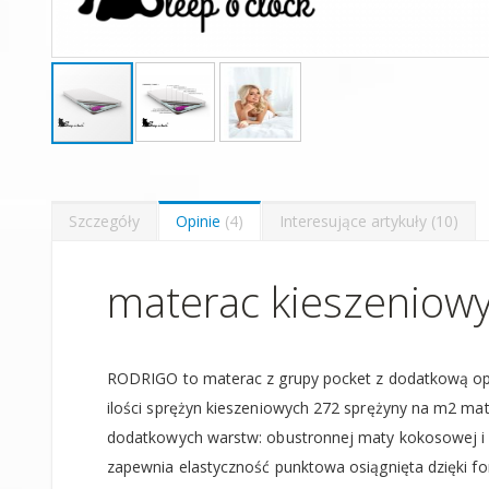
Skip
to
the
beginning
Szczegóły
Opinie
4
Interesujące artykuły
10
of
the
images
materac kieszeniowy
gallery
RODRIGO to materac z grupy pocket z dodatkową opcj
ilości sprężyn kieszeniowych 272 sprężyny na m2 mate
dodatkowych warstw: obustronnej maty kokosowej i 
zapewnia elastyczność punktowa osiągnięta dzięki f