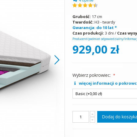
Ocena:
90
100
% of
Grubość:
17 cm
Twardość:
H3 - twardy
Gwarancja: do 10 lat *
Czas produkcji:
3 dni /
Czas wysy
Producent/podmiot odpowiedzialny/Informacj
929,00 zł
Wybierz pokrowiec:
więcej informacji o pokrowc
Dodaj do koszyk