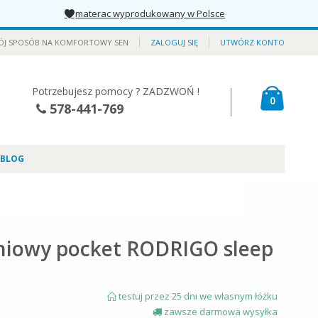
materac wyprodukowany w Polsce
ÓJ SPOSÓB NA KOMFORTOWY SEN
ZALOGUJ SIĘ
UTWÓRZ KONTO
Potrzebujesz pomocy ? ZADZWOŃ !
Mój kos
produkt
0
578-441-769
BLOG
niowy pocket RODRIGO sleep
testuj przez 25 dni we własnym łóżku
zawsze darmowa wysyłka