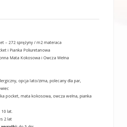
et – 272 sprężyny / m2 materaca
ket i Pianka Poliuretanowa
onna Mata Kokosowa i Owcza Wełna
lergiczny, opcja lato/zima, polecany dla par,
owiec
matka pocket, mata kokosowa, owcza wełna, pianka
 10 lat.
s 2 lat
 wysyłki:
do 5 dni