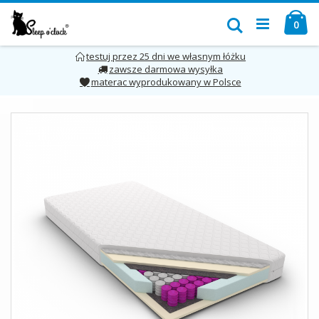
Przejdź
Mó
do
Szukaj
pro
0
treści
testuj przez 25 dni we własnym łóżku
zawsze darmowa wysyłka
materac wyprodukowany w Polsce
Skip
to
the
end
of
the
images
gallery