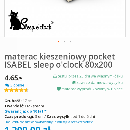
Skip
materac kieszeniowy pocket
to
the
ISABEL sleep o'clock 80x200
beginning
of
the
4.65
testuj przez 25 dni we własnym łóżku
/5
images
zawsze darmowa wysyłka
3 opinie
gallery
materac wyprodukowany w Polsce
Ocena:
93
100
% of
Grubość:
17 cm
Twardość:
H2 - średni
Gwarancja: do 10 lat *
Czas produkcji:
3 dni /
Czas wysyłki:
od 1 do 6 dni
Producent/podmiot odpowiedzialny/Informacje o bezpieczeństwie
1 209,00 zł