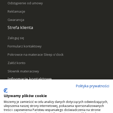
Odstąpienie od umowy
Reklamacje
Gwarancja
Strefa klienta
Zaloguj się
Formularz kontaktowy
Pokrowce na materace Sleep o'clock
Załóż konto
Słownik materacowy
Informacje kontaktowe
Polityka prywatności
Telefon:
578441769
Używamy plików cookie
Email:
kontakt@sleepoclock.pl
Możemy je zamieścić w celu analizy danych dotyczących odwiedzających,
ulepszenia naszej strony internetowej, pokazania spersonalizowanych
Godziny pracy:
Pn - Pt / 10:00 - 17:00
treści i zapewnienia Państwu wspaniałego doświadczenia na stronie