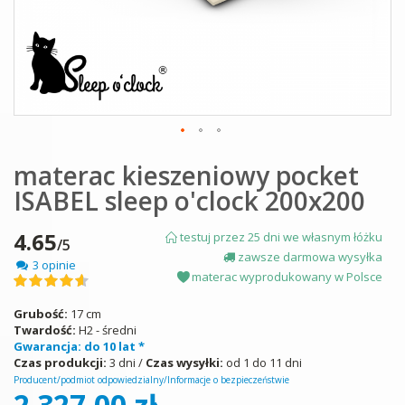
Skip
materac kieszeniowy pocket
to
the
ISABEL sleep o'clock 200x200
beginning
of
the
4.65
testuj przez 25 dni we własnym łóżku
/5
images
zawsze darmowa wysyłka
3 opinie
gallery
materac wyprodukowany w Polsce
Ocena:
93
100
% of
Grubość:
17 cm
Twardość:
H2 - średni
Gwarancja: do 10 lat *
Czas produkcji:
3 dni /
Czas wysyłki:
od 1 do 11 dni
Producent/podmiot odpowiedzialny/Informacje o bezpieczeństwie
2 327,00 zł