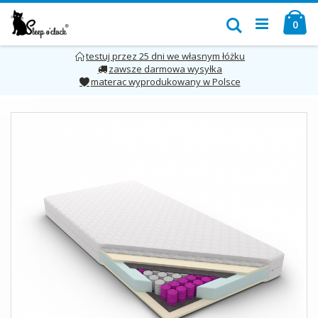
Przejdź
Mó
do
Szukaj
pro
0
treści
testuj przez 25 dni we własnym łóżku
zawsze darmowa wysyłka
materac wyprodukowany w Polsce
Skip
to
the
end
of
the
images
gallery