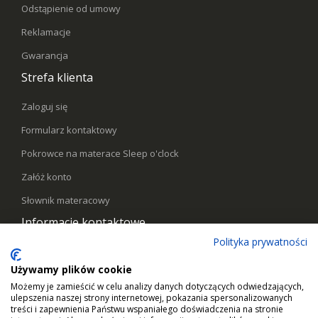
Odstąpienie od umowy
Reklamacje
Gwarancja
Strefa klienta
Zaloguj się
Formularz kontaktowy
Pokrowce na materace Sleep o'clock
Załóż konto
Słownik materacowy
Informacje kontaktowe
Polityka prywatności
Telefon:
578441769
Używamy plików cookie
Email:
kontakt@sleepoclock.pl
Możemy je zamieścić w celu analizy danych dotyczących odwiedzających,
ulepszenia naszej strony internetowej, pokazania spersonalizowanych
Godziny pracy:
Pn - Pt / 10:00 - 17:00
treści i zapewnienia Państwu wspaniałego doświadczenia na stronie