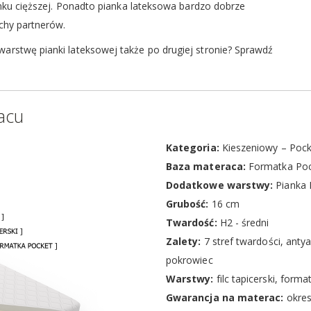
unku cięższej. Ponadto pianka lateksowa bardzo dobrze
chy partnerów.
rstwę pianki lateksowej także po drugiej stronie? Sprawdź
acu
Kategoria:
Kieszeniowy – Pock
Baza materaca:
Formatka Poc
Dodatkowe warstwy:
Pianka
Grubość:
16 cm
Twardość:
H2 - średni
Zalety:
7 stref twardości, anty
pokrowiec
Warstwy:
filc tapicerski, for
Gwarancja na materac:
okres