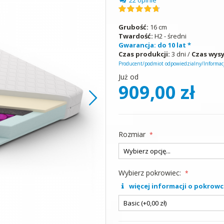
Ocena:
96
100
% of
Grubość:
16 cm
Twardość:
H2 - średni
Gwarancja: do 10 lat *
Czas produkcji:
3 dni /
Czas wysy
Producent/podmiot odpowiedzialny/Informacj
Już od
909,00 zł
Rozmiar
Wybierz pokrowiec:
więcej informacji o pokrowc