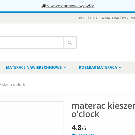
zawsze darmowa wysyłka
POLSKA MARKA MATERACÓW - TW
Szukaj
MATERACE NAWIERZCHNIOWE
ROZMIAR MATERACA
 sleep o'clock
materac kiesze
o'clock
4.8
/5
22 opinie