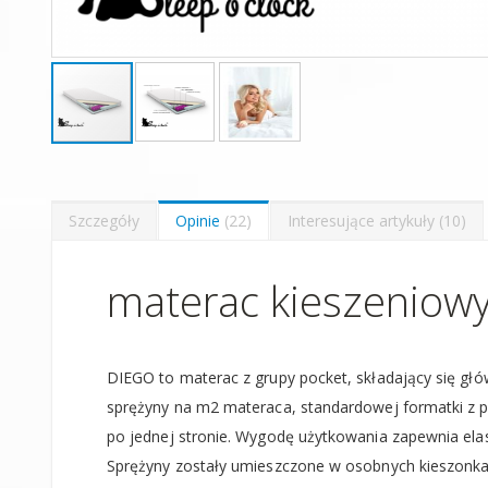
Skip
to
the
beginning
Szczegóły
Opinie
22
Interesujące artykuły
10
of
the
images
materac kieszeniowy
gallery
DIEGO to materac z grupy pocket, składający się głó
sprężyny na m2 materaca, standardowej formatki z pi
po jednej stronie. Wygodę użytkowania zapewnia ela
Sprężyny zostały umieszczone w osobnych kieszonkac