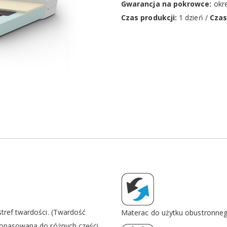
Gwarancja na pokrowce:
okre
Czas produkcji:
1 dzień /
Czas
tref twardości. (Twardość
Materac do użytku obustronne
dopasowana do różnych części