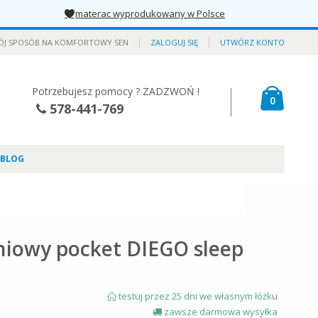
materac wyprodukowany w Polsce
ÓJ SPOSÓB NA KOMFORTOWY SEN
ZALOGUJ SIĘ
UTWÓRZ KONTO
Potrzebujesz pomocy ? ZADZWOŃ !
Mój kos
produkt
0
578-441-769
BLOG
niowy pocket DIEGO sleep
testuj przez 25 dni we własnym łóżku
zawsze darmowa wysyłka