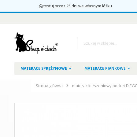
testuj przez 25 dni we własnym łóżku
Przejdź
do
treści
Szukaj
MATERACE SPRĘŻYNOWE
MATERACE PIANKOWE
Strona główna
materac kieszeniowy pocket DIEGO
Skip
to
the
end
of
the