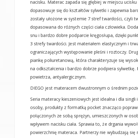
nacisku. Materac zapada się głębiej w miejscu ucisku c
dopasowuje się do kształtów sylwetki i zapewnia bar
zostały ułożone w systemie 7 stref twardości, czyli 
dopasowana do różnych części ciała człowieka. Dod
snu i bardzo dobre podparcie kręgosłupa, dzięki pun
3 strefy twardości. Jest materiałem elastycznym i tr
ograniczających występowanie pleśni i roztoczy. Dr
piankę poliuretanową, która charakteryzuje się wysok
na odkształcenia i bardzo dobrze podpiera sylwetkę. 
powietrza, antyalergicznym.
DIEGO jest materacem dwustronnym o średnim pozio
Seria materacy kieszeniowych jest idealna i dla singl
osoby, produkty z formatką pocket znacząco poprawi
połączonych ze sobą sprężyn, umieszczonych w osobn
wpływem nacisku ciała. Sprawia to, że drgania wywo
powierzchnię materaca. Partnerzy nie wybudzają się