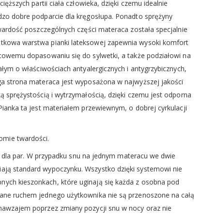
ięższych partii ciała człowieka, dzięki czemu idealnie
dzo dobre podparcie dla kręgosłupa. Ponadto sprężyny
twardość poszczególnych części materaca została specjalnie
atkowa warstwa pianki lateksowej zapewnia wysoki komfort
ktowemu dopasowaniu się do sylwetki, a także podziałowi na
wałym o właściwościach antyalergicznych i antygrzybicznych,
uga strona materaca jest wyposażona w najwyższej jakości
ą sprężystością i wytrzymałością, dzięki czemu jest odporna
Pianka ta jest materiałem przewiewnym, o dobrej cyrkulacji
mie twardości.
i i dla par. W przypadku snu na jednym materacu we dwie
ają standard wypoczynku. Wszystko dzięki systemowi nie
ych kieszonkach, które uginają się każda z osobna pod
łane ruchem jednego użytkownika nie są przenoszone na całą
 nawzajem poprzez zmiany pozycji snu w nocy oraz nie