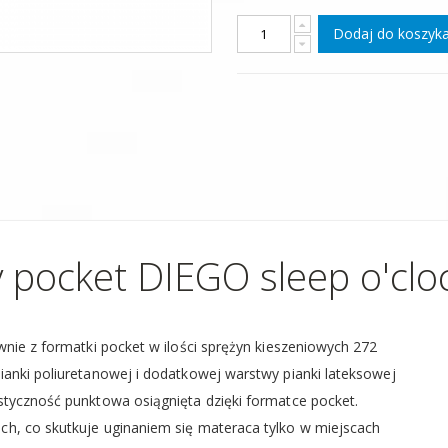
Dodaj do koszyk
 pocket DIEGO sleep o'clo
wnie z formatki pocket w ilości sprężyn kieszeniowych 272
anki poliuretanowej i dodatkowej warstwy pianki lateksowej
styczność punktowa osiągnięta dzięki formatce pocket.
h, co skutkuje uginaniem się materaca tylko w miejscach