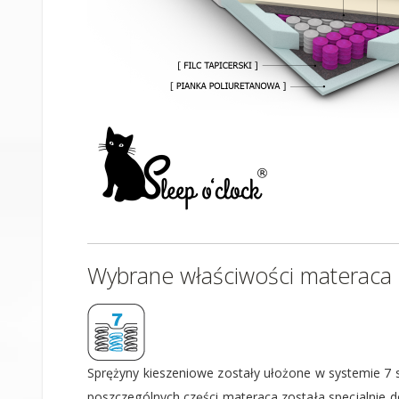
Wybrane właściwości materaca
Sprężyny kieszeniowe zostały ułożone w systemie 7 s
poszczególnych części materaca została specjalnie 