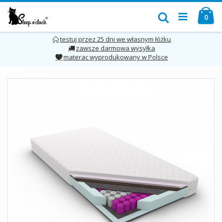
Przejdź
Mó
do
Szukaj
pro
0
treści
testuj przez 25 dni we własnym łóżku
zawsze darmowa wysyłka
materac wyprodukowany w Polsce
Skip
to
the
end
of
the
images
gallery