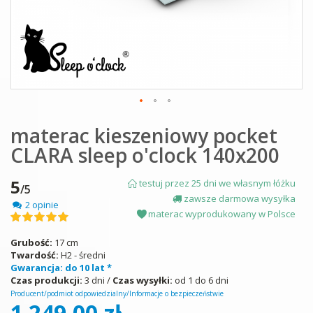
Skip
materac kieszeniowy pocket
to
the
CLARA sleep o'clock 140x200
beginning
of
the
5
testuj przez 25 dni we własnym łóżku
/5
images
zawsze darmowa wysyłka
2 opinie
gallery
materac wyprodukowany w Polsce
Ocena:
100
100
% of
Grubość:
17 cm
Twardość:
H2 - średni
Gwarancja: do 10 lat *
Czas produkcji:
3 dni /
Czas wysyłki:
od 1 do 6 dni
Producent/podmiot odpowiedzialny/Informacje o bezpieczeństwie
1 249,00 zł