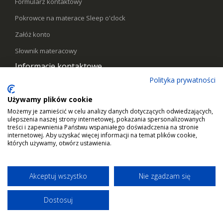
Formularz kontaktowy
Pokrowce na materace Sleep o'clock
Załóż konto
Słownik materacowy
Informacje kontaktowe
Polityka prywatności
Telefon:
578441769
Używamy plików cookie
Email:
kontakt@sleepoclock.pl
Możemy je zamieścić w celu analizy danych dotyczących odwiedzających,
ulepszenia naszej strony internetowej, pokazania spersonalizowanych
Godziny pracy:
Pn - Pt / 10:00 - 17:00
treści i zapewnienia Państwu wspaniałego doświadczenia na stronie
internetowej. Aby uzyskać więcej informacji na temat plików cookie,
których używamy, otwórz ustawienia.
Akceptuj wszystko
Nie zgadzam się
Dostosuj