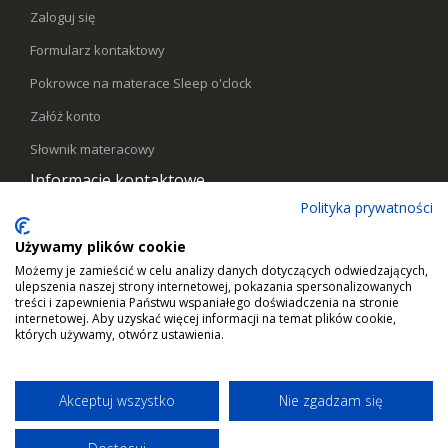
Zaloguj się
Formularz kontaktowy
Pokrowce na materace Sleep o'clock
Załóż konto
Słownik materacowy
Informacje kontaktowe
Polityka prywatności
Telefon:
578441769
Używamy plików cookie
Email:
kontakt@sleepoclock.pl
Możemy je zamieścić w celu analizy danych dotyczących odwiedzających,
ulepszenia naszej strony internetowej, pokazania spersonalizowanych
Godziny pracy:
Pn - Pt / 10:00 - 17:00
treści i zapewnienia Państwu wspaniałego doświadczenia na stronie
internetowej. Aby uzyskać więcej informacji na temat plików cookie,
których używamy, otwórz ustawienia.
Akceptuj wszystko
Nie zgadzam się