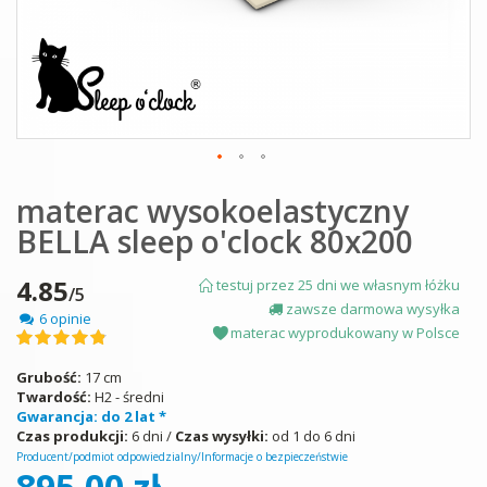
Skip
materac wysokoelastyczny
to
the
BELLA sleep o'clock 80x200
beginning
of
the
4.85
testuj przez 25 dni we własnym łóżku
/5
images
zawsze darmowa wysyłka
6 opinie
gallery
materac wyprodukowany w Polsce
Ocena:
97
100
% of
Grubość:
17 cm
Twardość:
H2 - średni
Gwarancja: do 2 lat *
Czas produkcji:
6 dni /
Czas wysyłki:
od 1 do 6 dni
Producent/podmiot odpowiedzialny/Informacje o bezpieczeństwie
895,00 zł