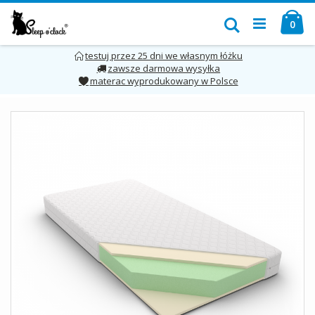
Przejdź
Mó
do
Szukaj
pro
0
treści
testuj przez 25 dni we własnym łóżku
zawsze darmowa wysyłka
materac wyprodukowany w Polsce
Skip
to
the
end
of
the
images
gallery